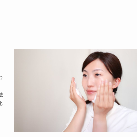
の
法
化